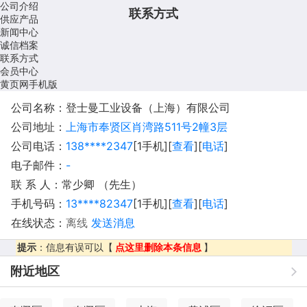
公司介绍
联系方式
供应产品
新闻中心
诚信档案
联系方式
会员中心
黄页网手机版
公司名称：登士曼工业设备（上海）有限公司
公司地址：
上海市奉贤区肖湾路511号2幢3层
公司电话：
138****2347
[1手机][
查看
][
电话
]
电子邮件：
-
联 系 人：常少卿 （先生）
手机号码：
13****82347
[1手机][
查看
][
电话
]
在线状态：
离线
发送消息
提示
：信息有误可以【
点这里删除本条信息
】
附近地区